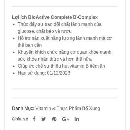
Mult
Cap
ivita
s,
Lợi ích BioActive Complete B-Complex
Thúc đẩy sự trao đổi chất lành mạnh của
min,
500
glucose, chất béo và rượu
60
mg,
Hỗ trợ sản xuất năng lượng lành mạnh mà cơ
Viê
100
thể bạn cần
n
viên
Khuyến khích chức năng cơ quan khỏe mạnh,
sức khỏe nhận thức và hơn thế nữa
Giúp ức chế sự thiếu hụt vitamin B tiềm ẩn
Hạn sử dụng: 01/12/2023
Danh Mục:
Vitamin & Thực Phẩm Bổ Xung
Chia sẻ