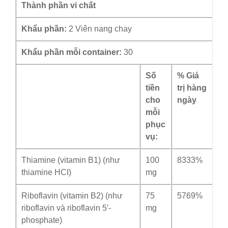
Thành phần vi chất
Khẩu phần:
2 Viên nang chay
Khẩu phần mỗi container:
30
Số
% Giá
tiền
trị hàng
cho
ngày
mỗi
phục
vụ:
Thiamine (vitamin B1) (như
100
8333%
thiamine HCI)
mg
Riboflavin (vitamin B2) (như
75
5769%
riboflavin và riboflavin 5′-
mg
phosphate)