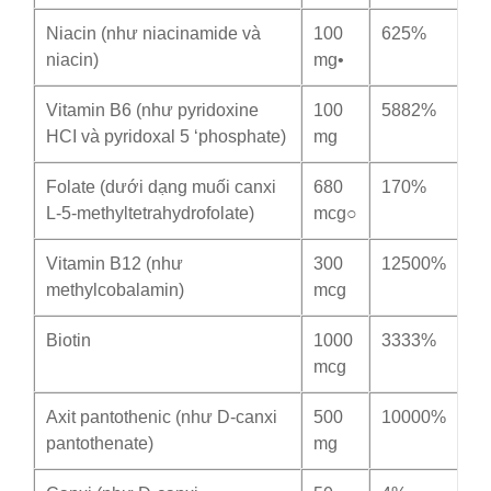
Niacin (như niacinamide và
100
625%
niacin)
mg•
Vitamin B6 (như pyridoxine
100
5882%
HCI và pyridoxal 5 ‘phosphate)
mg
Folate (dưới dạng muối canxi
680
170%
L-5-methyltetrahydrofolate)
mcg○
Vitamin B12 (như
300
12500%
methylcobalamin)
mcg
Biotin
1000
3333%
mcg
Axit pantothenic (như D-canxi
500
10000%
pantothenate)
mg